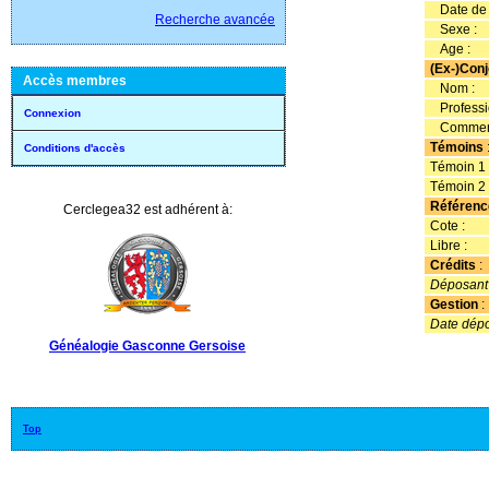
Date de l
Recherche avancée
Sexe :
Age :
(Ex-)Conj
Accès membres
Nom :
Professi
Connexion
Comment
Témoins
Conditions d'accès
Témoin 1 
Témoin 2 
Référenc
Cerclegea32 est adhérent à:
Cote :
Libre :
Crédits
:
Déposant
Gestion
:
Date dépot
Généalogie Gasconne Gersoise
Top