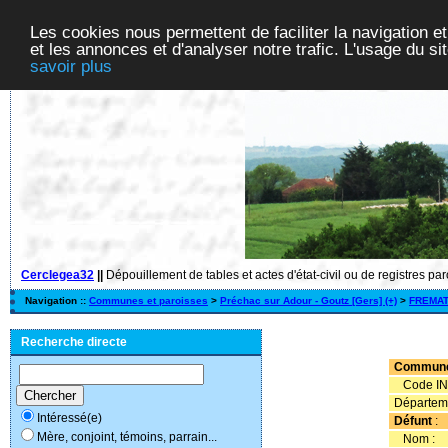
Les cookies nous permettent de faciliter la navigation et
et les annonces et d'analyser notre trafic. L'usage du s
savoir plus
Cerclegea32
||
Dépouillement de tables et actes d'état-civil ou de registres pa
Navigation ::
Communes et paroisses
>
Préchac sur Adour - Goutz [Gers] (+)
>
FREMA
Recherche directe
Commun
Code IN
Départem
Intéressé(e)
Défunt
:
Mère, conjoint, témoins, parrain...
Nom :