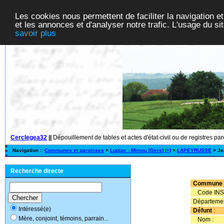
Les cookies nous permettent de faciliter la navigation et
et les annonces et d'analyser notre trafic. L'usage du s
savoir plus
Cerclegea32
||
Dépouillement de tables et actes d'état-civil ou de registres pa
Navigation ::
Communes et paroisses
>
Lupiac - Mimou [Gers] (+)
>
LAPEYRUSSE
> Je
Recherche directe
Commune
Code INS
Départemen
Intéressé(e)
Défunt
:
Mère, conjoint, témoins, parrain...
Nom :