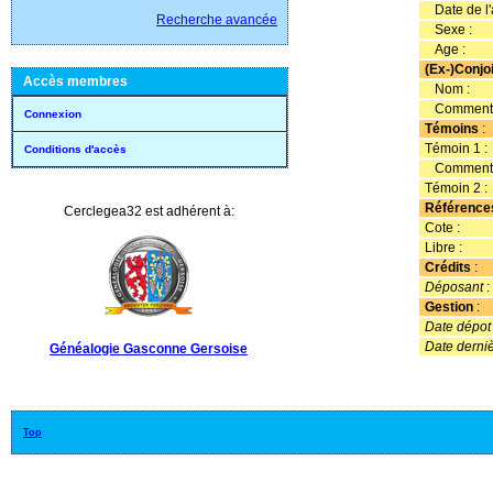
Date de l'
Recherche avancée
Sexe :
Age :
(Ex-)Conjo
Accès membres
Nom :
Commenta
Connexion
Témoins
:
Témoin 1 :
Conditions d'accès
Commenta
Témoin 2 :
Référence
Cerclegea32 est adhérent à:
Cote :
Libre :
Crédits
:
Déposant
:
Gestion
:
Date dépot i
Date derniè
Généalogie Gasconne Gersoise
Top