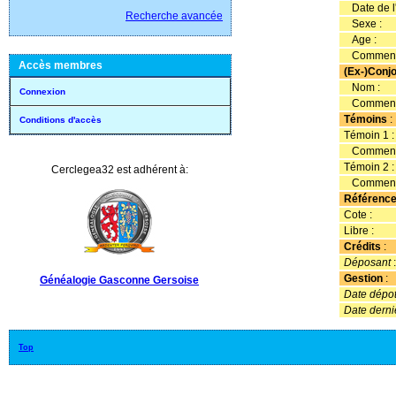
Date de l'
Recherche avancée
Sexe :
Age :
Commenta
Accès membres
(Ex-)Conjo
Nom :
Connexion
Commenta
Témoins
:
Conditions d'accès
Témoin 1 
Commenta
Témoin 2 
Cerclegea32 est adhérent à:
Commenta
Référenc
Cote :
Libre :
Crédits
:
Déposant
Gestion
:
Généalogie Gasconne Gersoise
Date dépot 
Date derni
Top