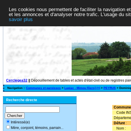
Les cookies nous permettent de faciliter la navigation et
et les annonces et d'analyser notre trafic. L'usage du s
savoir plus
Cerclegea32
||
Dépouillement de tables et actes d'état-civil ou de registres pa
Navigation ::
Communes et paroisses
>
Lupiac - Mimou [Gers] (+)
>
PEYRUS
> Domini
Recherche directe
Commune
Code INS
Départeme
Intéressé(e)
Défunt
:
Mère, conjoint, témoins, parrain...
Nom :