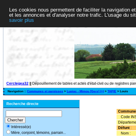
Les cookies nous permettent de faciliter la navigation et
et les annonces et d'analyser notre trafic. L'usage du s
savoir plus
Cerclegea32
||
Dépouillement de tables et actes d'état-civil ou de registres pa
Navigation ::
Communes et paroisses
>
Lupiac - Mimou [Gers] (+)
>
TAPIE
> Louis
Recherche directe
Commune
Code INS
Départeme
Intéressé(e)
Défunt
:
Mère, conjoint, témoins, parrain...
Nom :