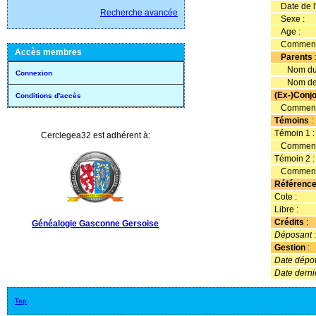
Date de l'
Recherche avancée
Sexe :
Age :
Commenta
Accès membres
Parents
Nom du 
Connexion
Nom de l
(Ex-)Conjo
Conditions d'accès
Commenta
Témoins
:
Témoin 1 
Cerclegea32 est adhérent à:
Commenta
Témoin 2 
Commenta
Référenc
Cote :
Libre :
Crédits
:
Généalogie Gasconne Gersoise
Déposant
Gestion
:
Date dépot 
Date derni
Top