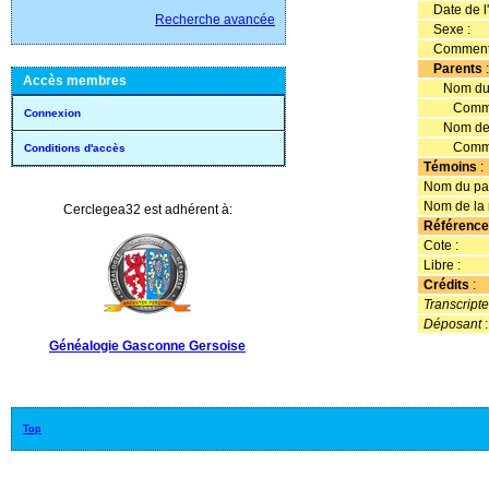
Date de l'
Recherche avancée
Sexe :
Commenta
Parents
Accès membres
Nom du p
Comment
Connexion
Nom de l
Comment
Conditions d'accès
Témoins
:
Nom du par
Nom de la 
Cerclegea32 est adhérent à:
Référence
Cote :
Libre :
Crédits
:
Transcripte
Déposant
Généalogie Gasconne Gersoise
Top