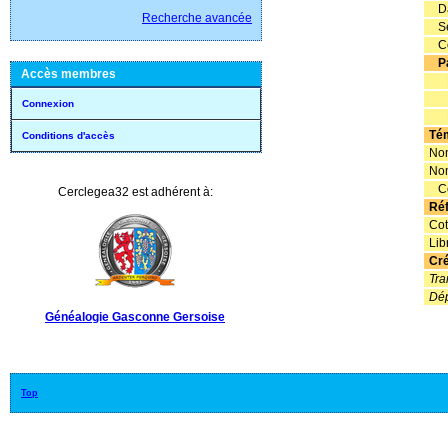
Dat
Recherche avancée
Se
Co
P
Accès membres
No
Pr
Connexion
No
Té
Conditions d'accès
Nom
Nom
Co
Cerclegea32 est adhérent à:
Ré
Cot
Lib
Cré
Tra
Dé
Généalogie Gasconne Gersoise
Top