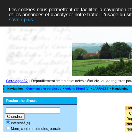
Les cookies nous permettent de faciliter la navigation et
et les annonces et d'analyser notre trafic. L'usage du s
savoir plus
Cerclegea32
||
Dépouillement de tables et actes d'état-civil ou de registres pa
Navigation ::
Communes et paroisses
>
Ardens [Gers] (o)
>
LARRAZET
> Magdeleine
Recherche directe
Co
Co
Dép
Intéressé(e)
No
Mère, conjoint, témoins, parrain...
Nom