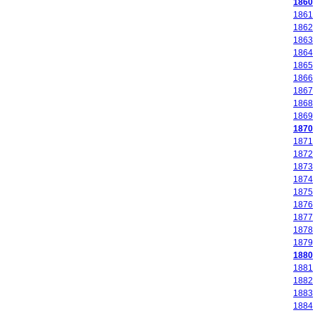
1860
1861
1862
1863
1864
1865
1866
1867
1868
1869
1870
1871
1872
1873
1874
1875
1876
1877
1878
1879
1880
1881
1882
1883
1884