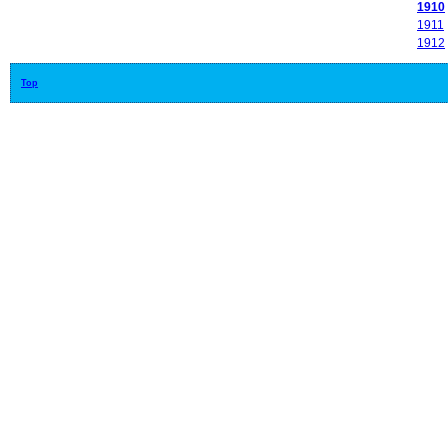
1910
1911
1912
Top