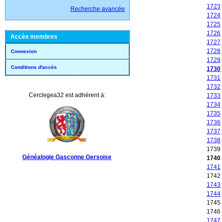
1723
Recherche avancée
1724
1725
1726
Accès membres
1727
1728
Connexion
1729
Conditions d'accès
1730
1731
1732
Cerclegea32 est adhérent à:
1733
1734
1735
1736
1737
1738
1739
Généalogie Gasconne Gersoise
1740
1741
1742
1743
1744
1745
1746
1747