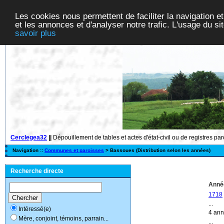
Les cookies nous permettent de faciliter la navigation et
et les annonces et d'analyser notre trafic. L'usage du s
savoir plus
Cerclegea32
||
Dépouillement de tables et actes d'état-civil ou de registres pa
Navigation ::
Communes et paroisses
> Bassoues (Distribution selon les années)
Recherche directe
Anné
1718
...
Intéressé(e)
4 an
Mère, conjoint, témoins, parrain...
...