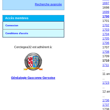
1697
Recherche avancée
1698
1699
1700
Accès membres
1701
1702
Connexion
1703
Conditions d'accès
1704
1705
1706
Cerclegea32 est adhérent à:
1707
1708
1709
1710
1711
...
11 a
Généalogie Gasconne Gersoise
...
1723
...
12 a
...
1736
1737
1738