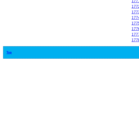
177
177
177
177
177
177
177
177
Top