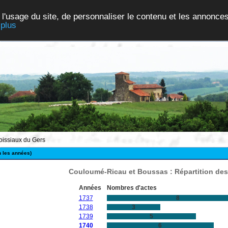
 l'usage du site, de personnaliser le contenu et les annonces
 plus
roissiaux du Gers
n les années)
Couloumé-Ricau et Boussas : Répartition des
Années
Nombres d'actes
1737
8
1738
3
1739
5
1740
6