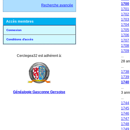
1700
Recherche avancée
1701
1702
1703
Accès membres
1704
1705
Connexion
1706
Conditions d'accès
1707
1708
1709
Cerclegea32 est adhérent à:
...
28 a
...
1738
1739
1740
...
Généalogie Gasconne Gersoise
3 an
...
1744
1745
1746
1747
1748
1749