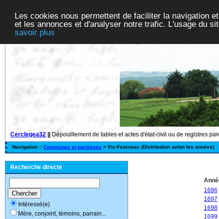
Les cookies nous permettent de faciliter la navigation et
et les annonces et d'analyser notre trafic. L'usage du s
savoir plus
Cerclegea32
||
Dépouillement de tables et actes d'état-civil ou de registres pa
Navigation ::
Communes et paroisses
> Vic-Fezensac (Distribution selon les années)
Recherche directe
Anné
1696
1697
Intéressé(e)
1698
Mère, conjoint, témoins, parrain...
1699