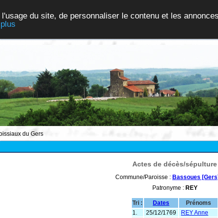
 l'usage du site, de personnaliser le contenu et les annonces
 plus
roissiaux du Gers
Actes de décès/sépulture
Commune/Paroisse :
Bassoues [Gers
Patronyme :
REY
Tri :
Dates
Prénoms
1.
25/12/1769
REY Anne