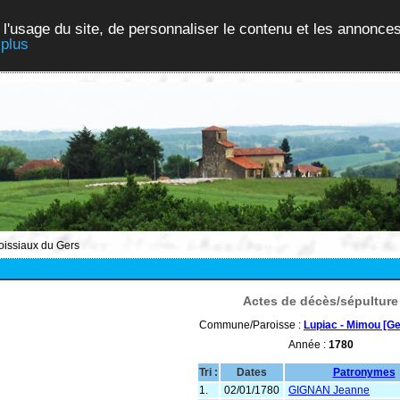
 l'usage du site, de personnaliser le contenu et les annonces
 plus
roissiaux du Gers
Actes de décès/sépulture
Commune/Paroisse :
Lupiac - Mimou [Ge
Année :
1780
Tri :
Dates
Patronymes
1.
02/01/1780
GIGNAN Jeanne