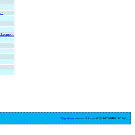
me
Jacques
ExpoActes
version 3.2.4-prod (©
2005-2026, ADSoft)