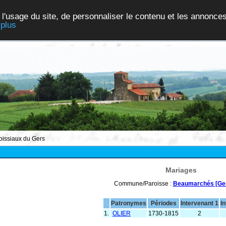
 l'usage du site, de personnaliser le contenu et les annonces
 plus
roissiaux du Gers
Mariages
Commune/Paroisse :
Beaumarchés [Ge
Patronymes
Périodes
Intervenant 1
I
1.
OLIER
1730-1815
2