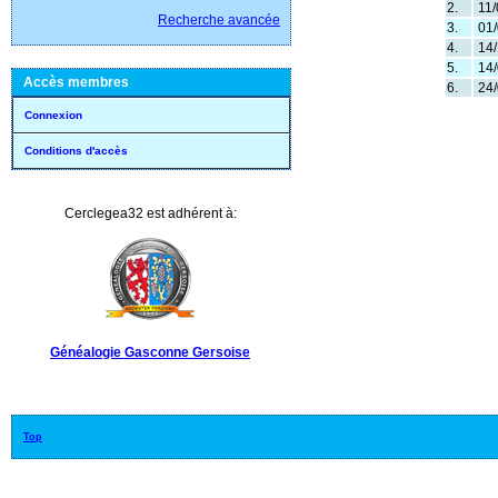
2.
11/
Recherche avancée
3.
01/
4.
14/
5.
14/
Accès membres
6.
24/
Connexion
Conditions d'accès
Cerclegea32 est adhérent à:
Généalogie Gasconne Gersoise
Top