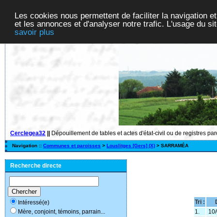
Les cookies nous permettent de faciliter la navigation et
et les annonces et d'analyser notre trafic. L'usage du s
savoir plus
Cerclegea32
||
Dépouillement de tables et actes d'état-civil ou de registres pa
Navigation ::
Communes et paroisses
>
Louslitges [Gers] (X)
> SARRAMÉA
Recherche directe
Tri :
Intéressé(e)
1.
10/
Mère, conjoint, témoins, parrain...