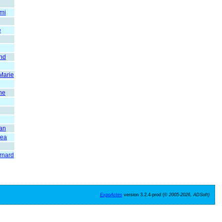
mi
e
nd
Marie
ne
an
ea
rnard
ExpoActes
version 3.2.4-prod (©
2005-2026, ADSoft)