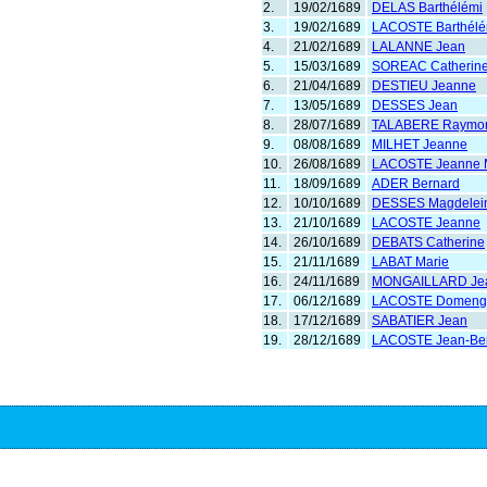
2.
19/02/1689
DELAS Barthélémi
3.
19/02/1689
LACOSTE Barthélé
4.
21/02/1689
LALANNE Jean
5.
15/03/1689
SOREAC Catherin
6.
21/04/1689
DESTIEU Jeanne
7.
13/05/1689
DESSES Jean
8.
28/07/1689
TALABERE Raymo
9.
08/08/1689
MILHET Jeanne
10.
26/08/1689
LACOSTE Jeanne 
11.
18/09/1689
ADER Bernard
12.
10/10/1689
DESSES Magdelei
13.
21/10/1689
LACOSTE Jeanne
14.
26/10/1689
DEBATS Catherine
15.
21/11/1689
LABAT Marie
16.
24/11/1689
MONGAILLARD Je
17.
06/12/1689
LACOSTE Domeng
18.
17/12/1689
SABATIER Jean
19.
28/12/1689
LACOSTE Jean-Be