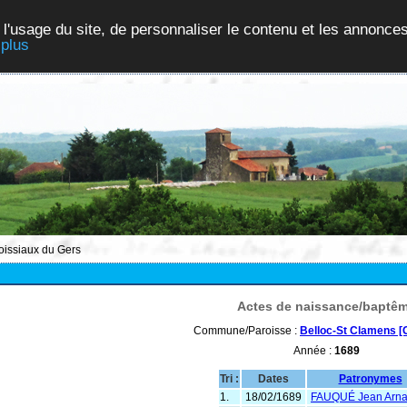
 l'usage du site, de personnaliser le contenu et les annonces
 plus
roissiaux du Gers
Actes de naissance/baptê
Commune/Paroisse :
Belloc-St Clamens [
Année :
1689
Tri :
Dates
Patronymes
1.
18/02/1689
FAUQUÉ Jean Arn