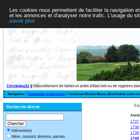
Les cookies nous permettent de faciliter la navigation et
et les annonces et d'analyser notre trafic. L'usage du s
savoir plus
Cerclegea32
||
Dépouillement de tables et actes d'état-civil ou de registres pa
Navigation ::
Communes et paroisses
> Castelnau-Rivière-Basse (Distribution selon le
Ca
Recherche directe
Anné
1737
1738
Intéressé(e)
1739
Mère, conjoint, témoins, parrain...
1740