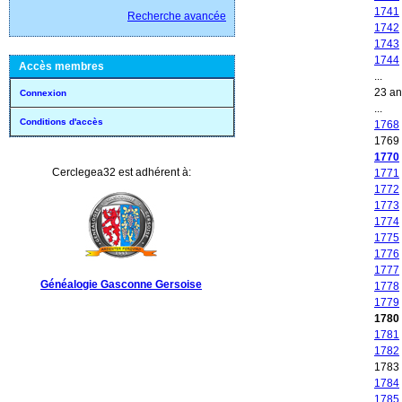
1741
Recherche avancée
1742
1743
1744
Accès membres
...
23 a
Connexion
...
Conditions d'accès
1768
1769
1770
Cerclegea32 est adhérent à:
1771
1772
1773
1774
1775
1776
1777
Généalogie Gasconne Gersoise
1778
1779
1780
1781
1782
1783
1784
1785