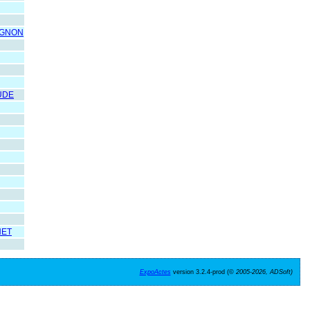
AGNON
UDE
NET
ExpoActes
version 3.2.4-prod (©
2005-2026, ADSoft)