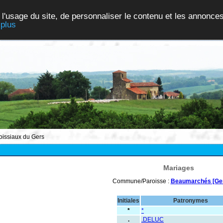
 l'usage du site, de personnaliser le contenu et les annonces
 plus
roissiaux du Gers
Mariages
Commune/Paroisse :
Beaumarchés [Ge
Initiales
Patronymes
*
*
.
.DELUC