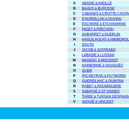
A
ABADIE à AVEILLÉ
B
BAHUS à BUROSSE
C
CABANES à CROTTE CAST
D
D'AUREILLAN à DUVIAU
E
ESCARRÉ à ETCHAVARNE
F
FAGET à FRÉCHOU
G
GABARRET à GUERLIN
H
HAGUILHOUAT à HIRIBORO
I
IZAUTE
J
JACOB à JUSTRABO
L
LABADIE à LUSSAN
M
MAGENC à MOUSSOT
N
NARBONNE à NOUGUÉS
O
OLIER
P
PACHEYRAN à PUYMORIN
Q
QUEREILHAC à QUINTAN
R
RABEY à ROUMIGUERE
S
SABATHÉ à ST VIGNES
T
TARBE à TURSAN DESPAIG
V
VAQUIÉ à VINCENT